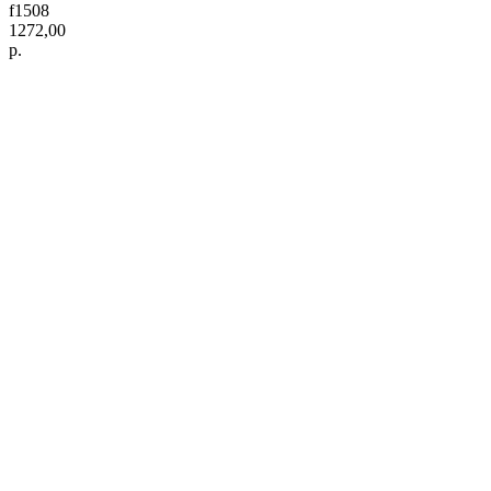
f1508
1272,00
р.