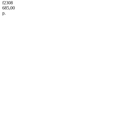
f2308
685,00
р.