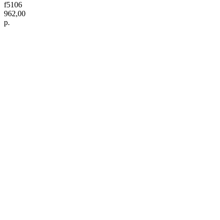
f5106
962,00
р.