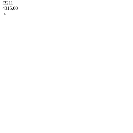
f3211
4315,00
р.