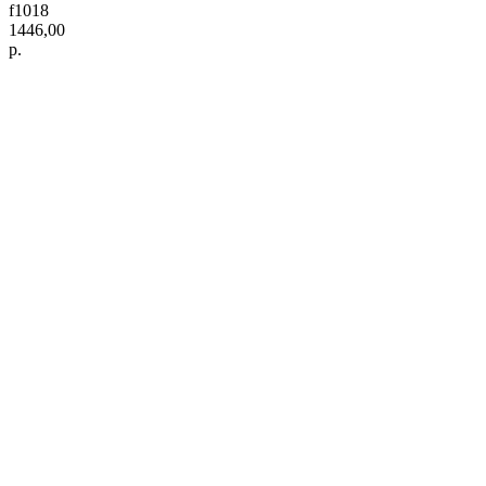
f1018
1446,00
р.