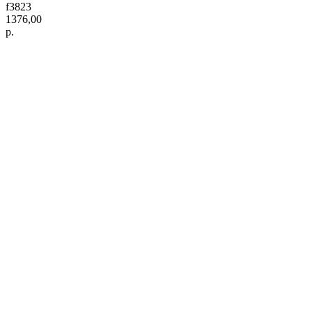
f3823
1376,00
р.