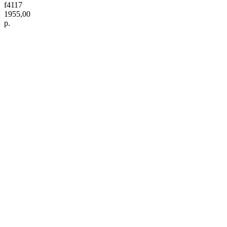
f4117
1955,00
р.