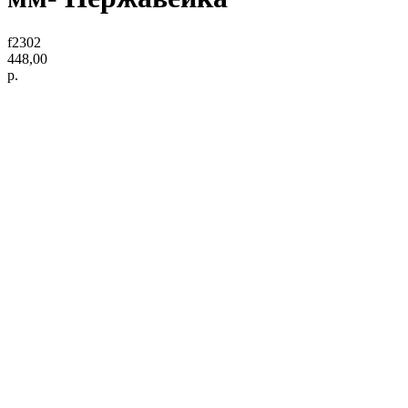
f2302
448,00
р.