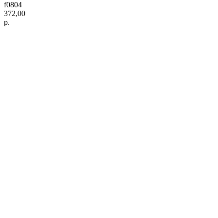
f0804
372,00
р.