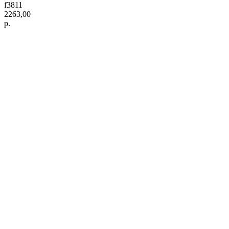
f3811
2263,00
р.