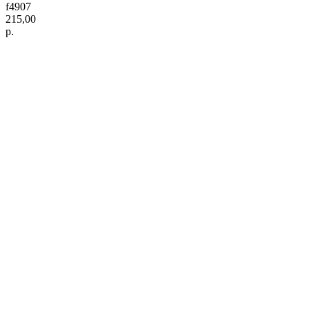
f4907
215,00
р.