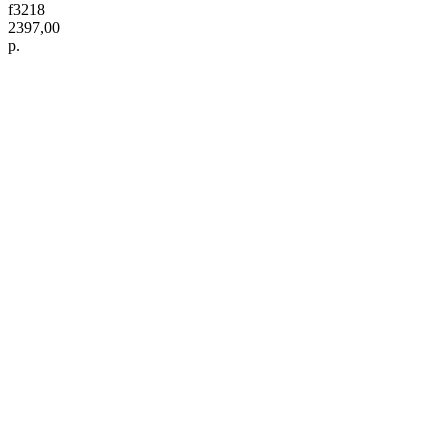
f3218
2397,00
р.