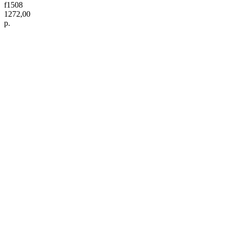
f1508
1272,00
р.