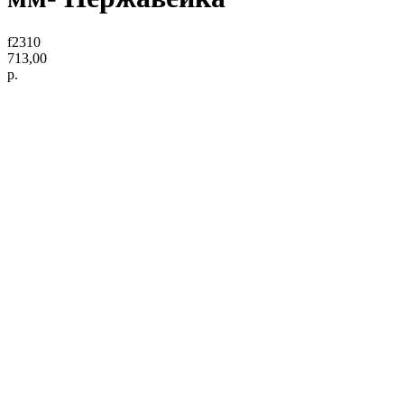
f2310
713,00
р.