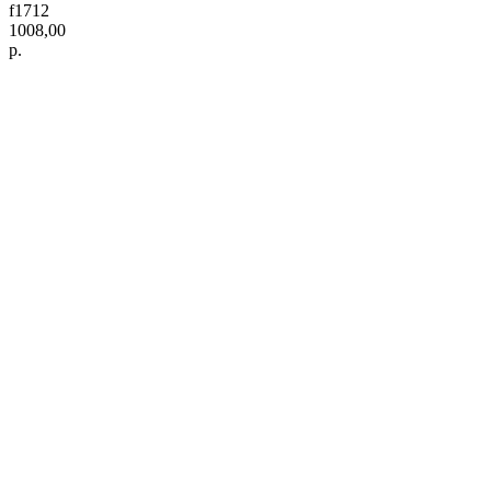
f1712
1008,00
р.