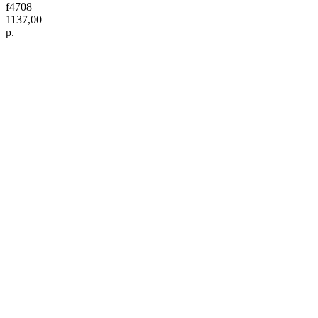
f4708
1137,00
р.