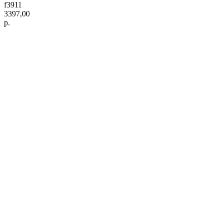
f3911
3397,00
р.