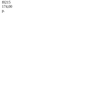
f0215
174,00
р.