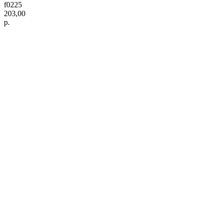
f0225
203,00
р.